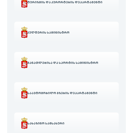
ᲢᲣᲠᲘᲖᲛᲘᲡ ᲓᲐ ᲙᲣᲠᲝᲠᲢᲔᲑᲘᲡ ᲓᲔᲞᲐᲠᲢᲐᲛᲔᲜᲢᲘ
ᲙᲣᲚᲢᲣᲠᲘᲡ ᲡᲐᲛᲘᲜᲘᲡᲢᲠᲝ
ᲒᲐᲜᲐᲗᲚᲔᲑᲘᲡᲐ ᲓᲐ ᲡᲞᲝᲠᲢᲘᲡ ᲡᲐᲛᲘᲜᲘᲡᲢᲠᲝ
ᲡᲐᲐᲕᲢᲝᲛᲝᲑᲘᲚᲝ ᲒᲖᲔᲑᲘᲡ ᲓᲔᲞᲐᲠᲢᲐᲛᲔᲜᲢᲘ
ᲡᲐᲮᲐᲖᲘᲜᲝ ᲡᲐᲛᲡᲐᲮᲣᲠᲘ