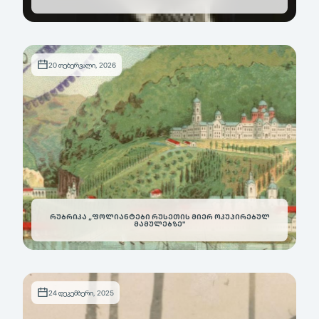
20 თებერვალი, 2026
ᲠᲣᲑᲠᲘᲙᲐ „ᲤᲝᲚᲘᲐᲜᲢᲔᲑᲘ ᲠᲣᲡᲔᲗᲘᲡ ᲛᲘᲔᲠ ᲝᲙᲣᲞᲘᲠᲔᲑᲣᲚ
ᲛᲐᲛᲣᲚᲔᲑᲖᲔ"
24 დეკემბერი, 2025