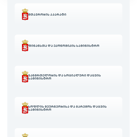
ᲛᲗᲐᲕᲠᲝᲑᲘᲡ ᲐᲞᲐᲠᲐᲢᲘ
ᲤᲘᲜᲐᲜᲡᲗᲐ ᲓᲐ ᲔᲙᲝᲜᲝᲛᲘᲙᲘᲡ ᲡᲐᲛᲘᲜᲘᲡᲢᲠᲝ
ᲯᲐᲜᲛᲠᲗᲔᲚᲝᲑᲘᲡ ᲓᲐ ᲡᲝᲪᲘᲐᲚᲣᲠᲘ ᲓᲐᲪᲕᲘᲡ
ᲡᲐᲛᲘᲜᲘᲡᲢᲠᲝ
ᲡᲝᲤᲚᲘᲡ ᲛᲔᲣᲠᲜᲔᲝᲑᲘᲡᲐ ᲓᲐ ᲒᲐᲠᲔᲛᲝᲡ ᲓᲐᲪᲕᲘᲡ
ᲡᲐᲛᲘᲜᲘᲡᲢᲠᲝ