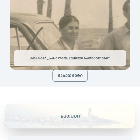
ᲠᲣᲑᲠᲘᲙᲐ „ᲡᲐᲮᲔᲚᲛᲝᲮᲕᲔᲭᲘᲚᲘ ᲑᲐᲗᲣᲛᲔᲚᲔᲑᲘ“
ᲜᲐᲮᲔᲗ ᲛᲔᲢᲘ
ᲑᲐᲗᲣᲛᲘ